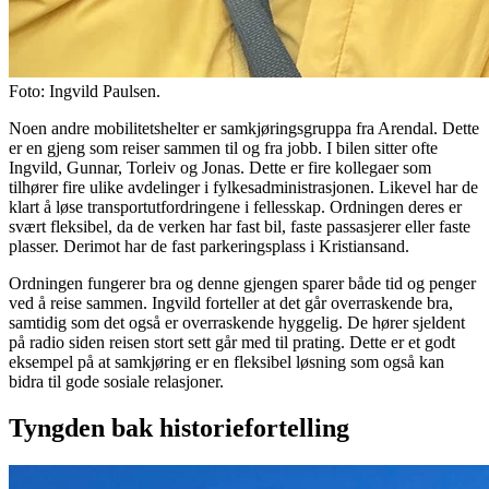
Foto: Ingvild Paulsen.
Noen andre mobilitetshelter er samkjøringsgruppa fra Arendal. Dette
er en gjeng som reiser sammen til og fra jobb. I bilen sitter ofte
Ingvild, Gunnar, Torleiv og Jonas. Dette er fire kollegaer som
tilhører fire ulike avdelinger i fylkesadministrasjonen. Likevel har de
klart å løse transportutfordringene i fellesskap. Ordningen deres er
svært fleksibel, da de verken har fast bil, faste passasjerer eller faste
plasser. Derimot har de fast parkeringsplass i Kristiansand.
Ordningen fungerer bra og denne gjengen sparer både tid og penger
ved å reise sammen. Ingvild forteller at det går overraskende bra,
samtidig som det også er overraskende hyggelig. De hører sjeldent
på radio siden reisen stort sett går med til prating. Dette er et godt
eksempel på at samkjøring er en fleksibel løsning som også kan
bidra til gode sosiale relasjoner.
Tyngden bak historiefortelling