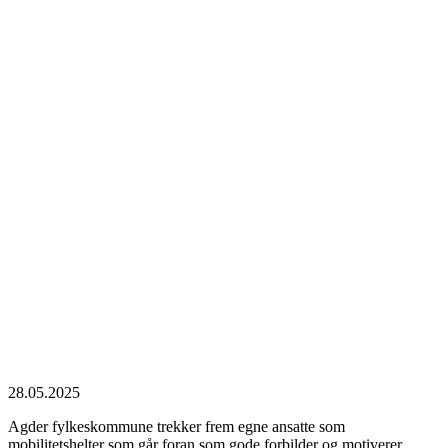
28.05.2025
Agder fylkeskommune trekker frem egne ansatte som
mobilitetshelter som går foran som gode forbilder og motiverer