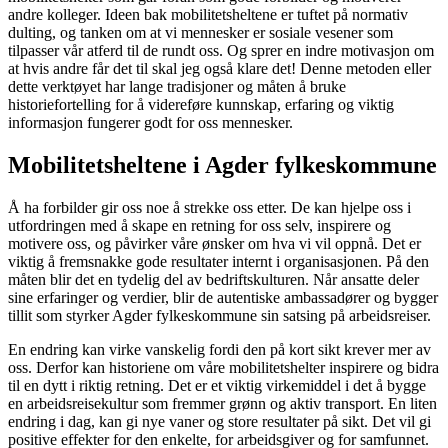
andre kolleger. Ideen bak mobilitetsheltene er tuftet på normativ
dulting, og tanken om at vi mennesker er sosiale vesener som
tilpasser vår atferd til de rundt oss. Og sprer en indre motivasjon om
at hvis andre får det til skal jeg også klare det! Denne metoden eller
dette verktøyet har lange tradisjoner og måten å bruke
historiefortelling for å videreføre kunnskap, erfaring og viktig
informasjon fungerer godt for oss mennesker.
Mobilitetsheltene i Agder fylkeskommune
Å ha forbilder gir oss noe å strekke oss etter. De kan hjelpe oss i
utfordringen med å skape en retning for oss selv, inspirere og
motivere oss, og påvirker våre ønsker om hva vi vil oppnå. Det er
viktig å fremsnakke gode resultater internt i organisasjonen. På den
måten blir det en tydelig del av bedriftskulturen. Når ansatte deler
sine erfaringer og verdier, blir de autentiske ambassadører og bygger
tillit som styrker Agder fylkeskommune sin satsing på arbeidsreiser.
En endring kan virke vanskelig fordi den på kort sikt krever mer av
oss. Derfor kan historiene om våre mobilitetshelter inspirere og bidra
til en dytt i riktig retning. Det er et viktig virkemiddel i det å bygge
en arbeidsreisekultur som fremmer grønn og aktiv transport. En liten
endring i dag, kan gi nye vaner og store resultater på sikt. Det vil gi
positive effekter for den enkelte, for arbeidsgiver og for samfunnet.