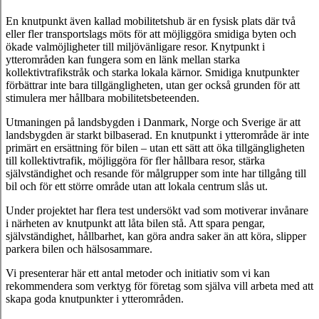
En knutpunkt även kallad mobilitetshub är en fysisk plats där två
eller fler transportslags möts för att möjliggöra smidiga byten och
ökade valmöjligheter till miljövänligare resor. Knytpunkt i
ytterområden kan fungera som en länk mellan starka
kollektivtrafikstråk och starka lokala kärnor. Smidiga knutpunkter
förbättrar inte bara tillgängligheten, utan ger också grunden för att
stimulera mer hållbara mobilitetsbeteenden.
Utmaningen på landsbygden i Danmark, Norge och Sverige är att
landsbygden är starkt bilbaserad. En knutpunkt i ytterområde är inte
primärt en ersättning för bilen – utan ett sätt att öka tillgängligheten
till kollektivtrafik, möjliggöra för fler hållbara resor, stärka
självständighet och resande för målgrupper som inte har tillgång till
bil och för ett större område utan att lokala centrum slås ut.
Under projektet har flera test undersökt vad som motiverar invånare
i närheten av knutpunkt att låta bilen stå. Att spara pengar,
självständighet, hållbarhet, kan göra andra saker än att köra, slipper
parkera bilen och hälsosammare.
Vi presenterar här ett antal metoder och initiativ som vi kan
rekommendera som verktyg för företag som själva vill arbeta med att
skapa goda knutpunkter i ytterområden.