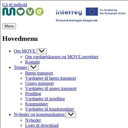
Gå til indhold
Menu
Hovedmenu
Om MOVE
Om værktøjskassen og MOVE-projektet
Kontakt
Temaer
Børns transport
Værktøjer til børns transport
Unges transport
Værktøjer til unges transport
Pendling
Værktøjer til pendling
Knutpunkter
Værktøjer til knudepunkter
Nyheder og kommunikation
Nyheder
Logo til download