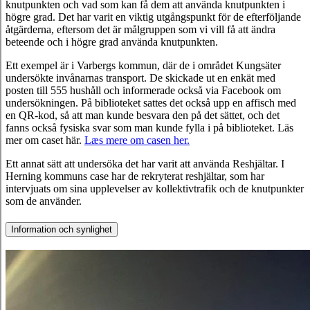
knutpunkten och vad som kan få dem att använda knutpunkten i
högre grad. Det har varit en viktig utgångspunkt för de efterföljande
åtgärderna, eftersom det är målgruppen som vi vill få att ändra
beteende och i högre grad använda knutpunkten.
Ett exempel är i Varbergs kommun, där de i området Kungsäter
undersökte invånarnas transport. De skickade ut en enkät med
posten till 555 hushåll och informerade också via Facebook om
undersökningen. På biblioteket sattes det också upp en affisch med
en QR-kod, så att man kunde besvara den på det sättet, och det
fanns också fysiska svar som man kunde fylla i på biblioteket. Läs
mer om caset här.
Læs mere om casen her.
Ett annat sätt att undersöka det har varit att använda Reshjältar. I
Herning kommuns case har de rekryterat reshjältar, som har
intervjuats om sina upplevelser av kollektivtrafik och de knutpunkter
som de använder.
Information och synlighet