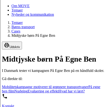
Om MOVE
Temaer
Nyheder og kommunikation
Temaer
Børns transport
Cases
Midtjyske børn På Egne Ben
Udskriv
Midtjyske børn På Egne Ben
I Danmark tester vi kampagnen På Egne Ben på en håndfuld skoler.
Gå direkte til:
Mobilitetskampagne motiverer til grønnere transportvaner
På egne
ben film
Nudging
Evaluering og effekt
Hvad har vi lært?
Kontakt